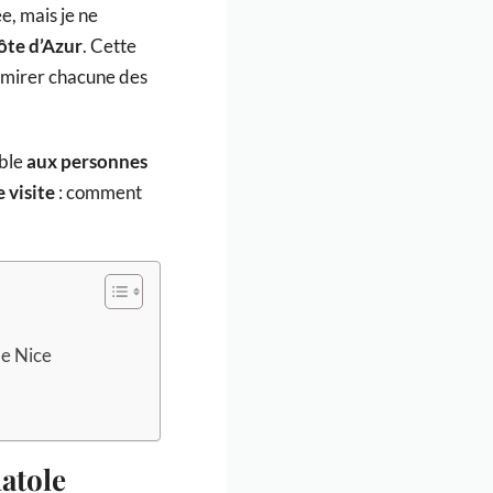
lée, mais je ne
Côte d’Azur
. Cette
admirer chacune des
ible
aux personnes
 visite
: comment
de Nice
atole