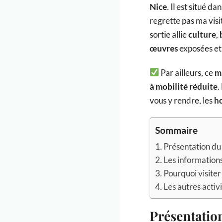
Nice
. Il est situé da
regrette pas ma visi
sortie allie
culture
,
œuvres
exposées et
Par ailleurs, ce
m
à mobilité réduite
.
vous y rendre, les
h
Sommaire
Présentation du
Les informations
Pourquoi visiter
Les autres activ
Présentation