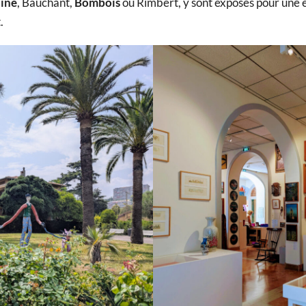
ine
, Bauchant,
Bombois
ou Rimbert, y sont exposés pour une 
.