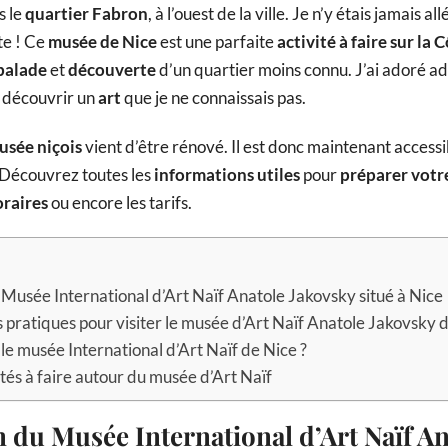
ns le
quartier Fabron
, à l’ouest de la ville. Je n’y étais jamais al
te ! Ce
musée de Nice
est une parfaite
activité à faire sur la 
balade
et
découverte
d’un quartier moins connu. J’ai adoré 
 découvrir un
art
que je ne connaissais pas.
usée niçois
vient d’être rénové. Il est donc maintenant access
 Découvrez toutes les
informations utiles
pour
préparer votre
oraires
ou encore les tarifs.
 Musée International d’Art Naïf Anatole Jakovsky situé à Nice
 pratiques pour visiter le musée d’Art Naïf Anatole Jakovsky 
 le musée International d’Art Naïf de Nice ?
ités à faire autour du musée d’Art Naïf
 du Musée International d’Art Naïf An