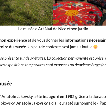
Le musée d’Art Naïf de Nice et son jardin
mon expérience
et de vous donner les
informations nécessair
stoire du musée
. Un peu de contexte n’est jamais inutile
.
 se présente sur deux étages. La collection permanente est présen
 les expositions temporaires sont exposées au deuxième étage (ac
musée
f Anatole Jakovsky
a été
inauguré en 1982
grâce à la donatio
Jokovsky.
Anatole Jakovsky
a d’ailleurs été surnommé le « Pape d