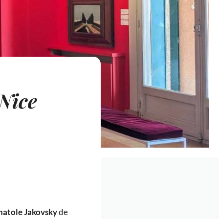
 Nice
Anatole Jakovsky
de