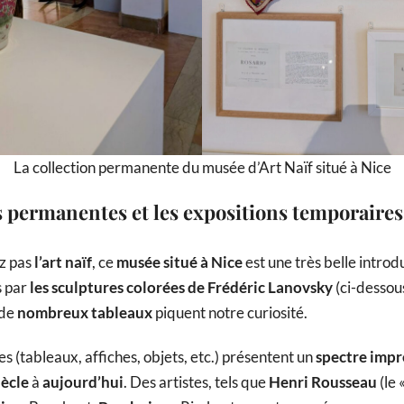
La collection permanente du musée d’Art Naïf situé à Nice
s permanentes et les expositions temporaires
z pas
l’art naïf
, ce
musée situé à Nice
est une très belle introdu
s par
les sculptures colorées de Frédéric Lanovsky
(ci-dessous
 de
nombreux tableaux
piquent notre curiosité.
s (tableaux, affiches, objets, etc.) présentent un
spectre impr
iècle
à
aujourd’hui
. Des artistes, tels que
Henri Rousseau
(le 