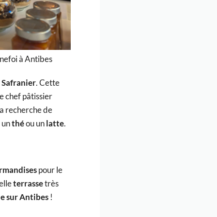
nnefoi à Antibes
 Safranier
. Cette
e chef pâtissier
la recherche de
, un
thé
ou un
latte
.
rmandises
pour le
elle
terrasse
très
ie sur Antibes
!