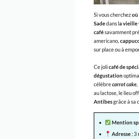
Si vous cherchez
où 
Sade
dans l
a vieille
café
savamment pré
americano,
cappuc
sur place ou à empor
Ce joli
café de spéci
dégustation
optima
célèbre
carrot cake
,
au lactose, le lieu o
Antibes
grâce à sa
Mention sp
Adresse
: 3