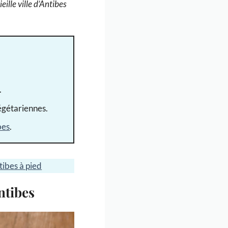
ille ville d’Antibes
.
végétariennes.
bes
.
tibes à pied
ntibes