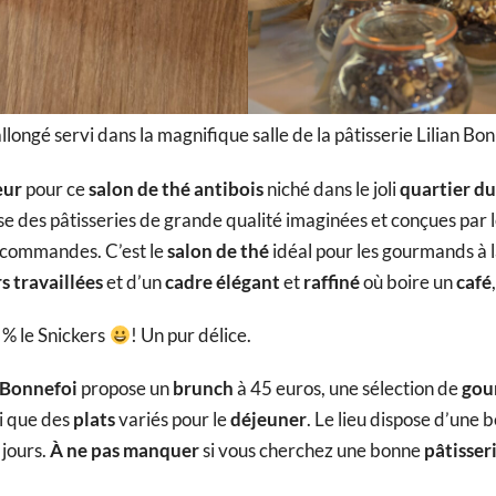
longé servi dans la magnifique salle de la pâtisserie Lilian Bo
œur
pour ce
salon de thé antibois
niché dans le joli
quartier du
e des pâtisseries de grande qualité imaginées et conçues par l
x commandes. C’est le
salon de thé
idéal pour les gourmands à 
s travaillées
et d’un
cadre élégant
et
raffiné
où boire un
café
 % le Snickers
! Un pur délice.
n Bonnefoi
propose un
brunch
à 45 euros, une sélection de
gou
i que des
plats
variés pour le
déjeuner
. Le lieu dispose d’une b
jours.
À ne pas manquer
si vous cherchez une bonne
pâtisser