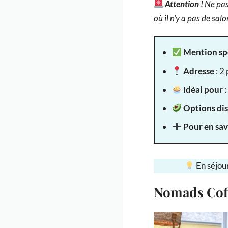
Attention
! Ne pas
où il n’y a pas de salo
Mention sp
Adresse
: 2
Idéal pour
:
Options di
Pour en sav
En séjou
Nomads Coff