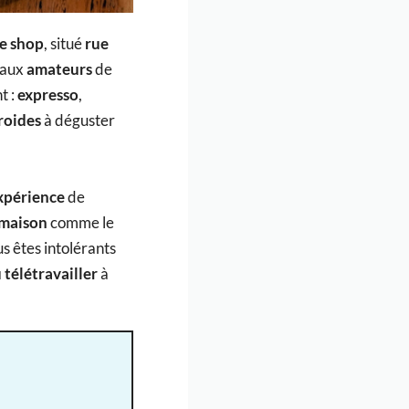
ee shop
, situé
rue
aux
amateurs
de
t :
expresso
,
roides
à déguster
xpérience
de
 maison
comme le
ous êtes intolérants
 télétravailler
à