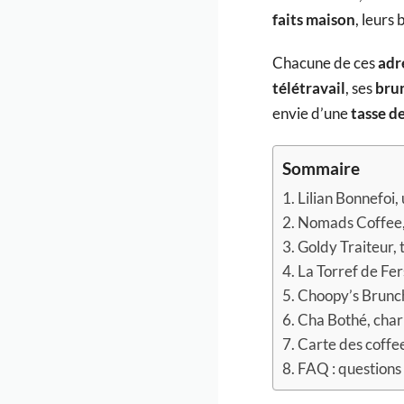
faits maison
, leurs
Chacune de ces
adr
télétravail
, ses
bru
envie d’une
tasse d
Sommaire
Lilian Bonnefoi,
Nomads Coffee, 
Goldy Traiteur,
La Torref de Fe
Choopy’s Brunc
Cha Bothé, char
Carte des coffee
FAQ : questions 