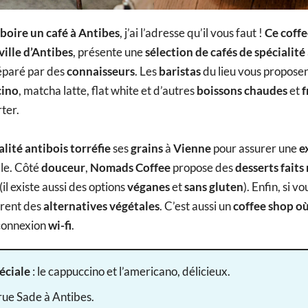
boire un café à Antibes
, j’ai l’adresse qu’il vous faut !
Ce coff
 ville d’Antibes
, présente une
sélection de cafés de spécialité
paré par des
connaisseurs
. Les
baristas
du lieu vous proposen
cino
, matcha latte, flat white et d’autres
boissons chaudes
et
f
ter.
alité antibois
torréfie
ses
grains
à
Vienne
pour assurer une
e
le. Côté
douceur
,
Nomads Coffee
propose des
desserts faits
 (il existe aussi des options
véganes
et
sans gluten
). Enfin, si v
ffrent des
alternatives végétales
. C’est aussi un
coffee shop où
 connexion
wi-fi
.
éciale
: le cappuccino et l’americano, délicieux.
 rue Sade à Antibes.