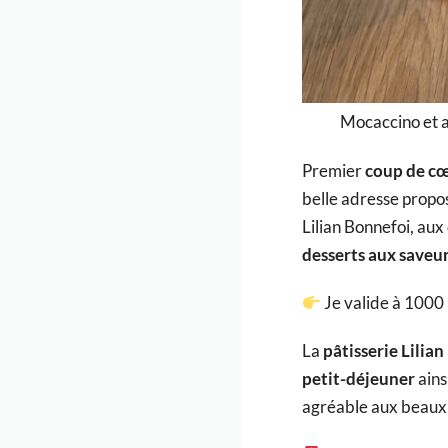
Mocaccino et al
Premier
coup de c
belle adresse propos
Lilian Bonnefoi, au
desserts aux saveur
Je valide à 1000
La
pâtisserie Lilia
petit-déjeuner
ains
agréable aux beaux 