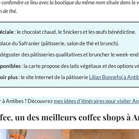
 confondre ce lieu avec la boutique du même nom située dans la vie
n de thé.
éciale
: le chocolat chaud, le Snickers et les œufs bénédictine.
 place du Safranier (pâtisserie, salon de thé et brunch).
 déguster des pâtisseries qualitatives et bruncher le week-end
sponibles
: la carte propose des laits végétaux et des options 
oir plus
: le site Internet de la pâtisserie
Lilian Bonnefoi à Anti
r à Antibes ? Découvrez
mes idées d’itinéraires pour visiter An
ee, un des meilleurs coffee shops à A