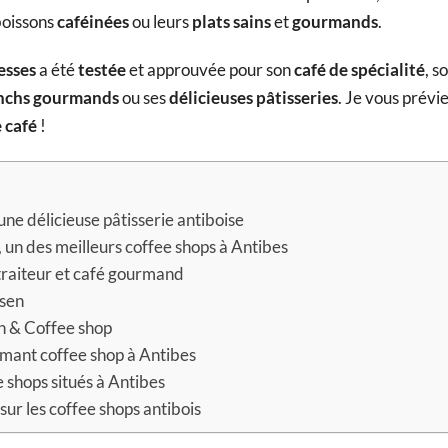
 boissons
caféinées
ou leurs
plats sains
et
gourmands
.
esses
a été
testée
et approuvée pour son
café de spécialité
, s
nchs gourmands
ou ses
délicieuses pâtisseries
. Je vous prévi
e café
!
 une délicieuse pâtisserie antiboise
un des meilleurs coffee shops à Antibes
 traiteur et café gourmand
rsen
h & Coffee shop
mant coffee shop à Antibes
 shops situés à Antibes
sur les coffee shops antibois